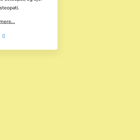
teopati.
mere...