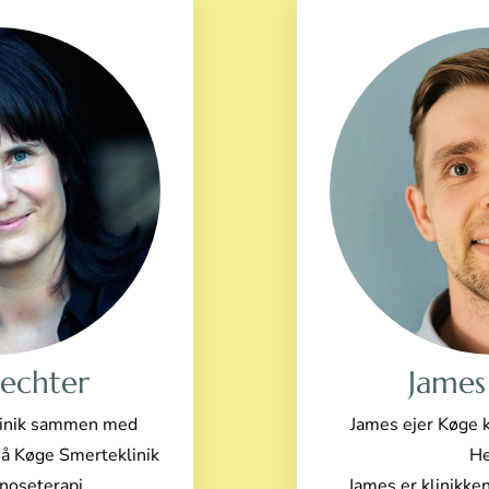
Rechter
James
Klinik sammen med
James ejer Køge 
så Køge Smerteklinik
He
noseterapi.
James er klinikken