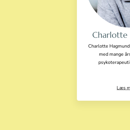
Charlott
Charlotte Hagmund 
med mange års
psykoterapeuti
Læs m