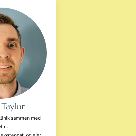
 Taylor
klinik sammen med
lle.
s osteopat, og ejer