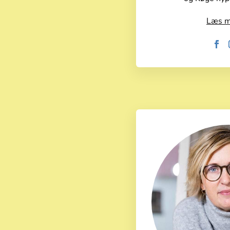
Læs m