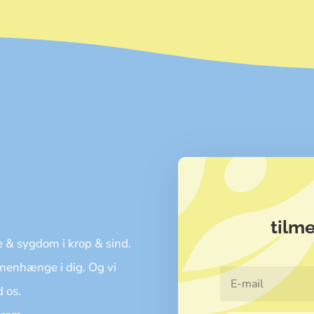
tilm
 & sygdom i krop & sind.
mmenhænge i dig. Og vi
d os.