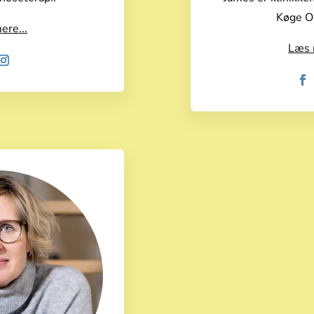
Køge Os
ere...
Læs 