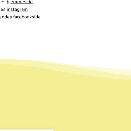
des
hjemmeside
des
instagram
hendes
facebookside