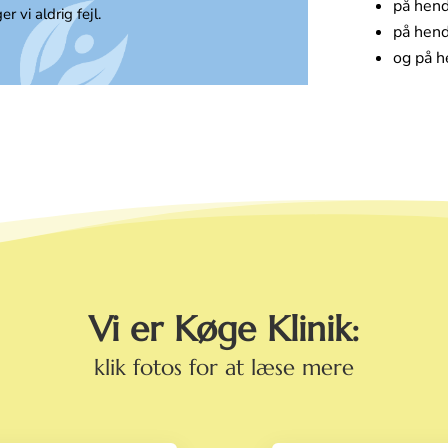
på hen
er vi aldrig fejl.
på hen
og på 
Vi er Køge Klinik:
klik fotos for at læse mere