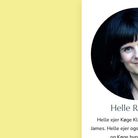
Helle 
Helle ejer Køge 
James.
Helle ejer og
og Køge hyp