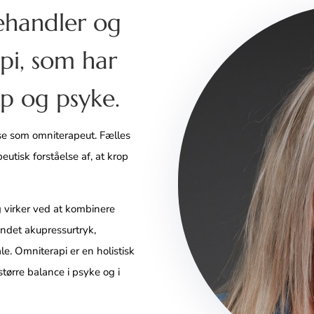
ehandler og
pi, som har
op og psyke.
se som omniterapeut. Fælles
eutisk forståelse af, at krop
 virker ved at kombinere
det akupressurtryk,
e. Omniterapi er en holistisk
tørre balance i psyke og i