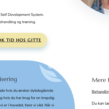
y Self Development System.
ehandling og træning.
K TID HOS GITTE
isering
Mere f
, både hvis du ønsker dybdegående
Behandlin
g hvis du har brug for en kropslig
Du kan l
 vi er i hovedet, farer vi vild. Når vi